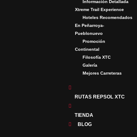
Información Detallada
DA
Xtreme Trail Experience
NCE
DA
Hoteles Recomendados
En Peñarroya-
OS EN
DA
Pueblonuevo
EVO
NCE
Promoción
Continental
AL
Filosofía XTC
Galería
Mejores Carreteras
O
RUTAS REPSOL XTC
TIENDA
BLOG
IÓN