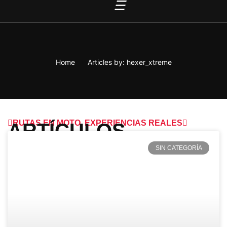
D
AL
Home
Articles by: hexer_xtreme
RUTAS EN MOTO. EXPERIENCIAS REALES
ARTÍCULOS
SIN CATEGORÍA