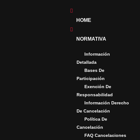
HOME
N
DA
N EN LA
NORMATIVA
N
Información
XTREME
Detallada
Bases De
Participación
Exención De
 DE
N EN
Responsabilidad
Información Derecho
LA
De Cancelación
IÓN
Política De
Cancelación
FAQ Cancelaciones