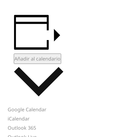
Añadir al calendario
ONUEVO
ELACIÓN
Google Calendar
iCalendar
 TRAIL
Outlook 365
Outlook Live