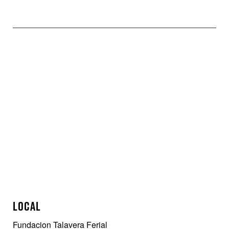
GE
LOCAL
Fundacion Talavera Ferial