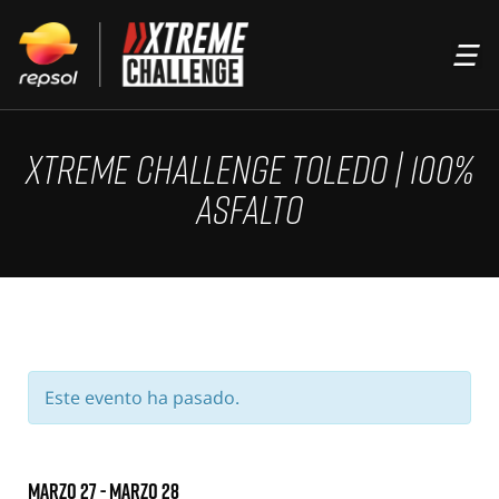
ACCIÓN
XTREME CHALLENGE TOLEDO | 100%
PSOL
ASFALTO
MPO REAL
Este evento ha pasado.
marzo 27
-
marzo 28