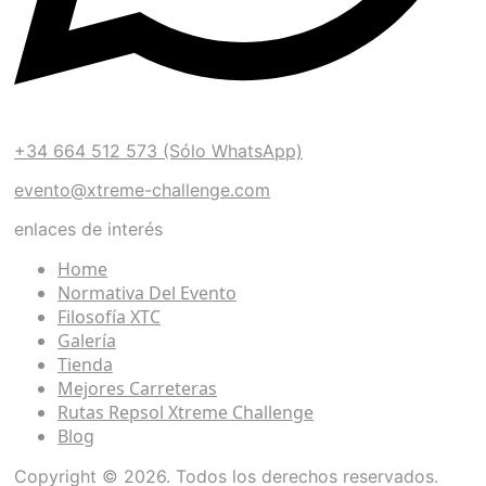
+34 664 512 573 (Sólo WhatsApp)
evento@xtreme-challenge.com
enlaces de interés
Home
Normativa Del Evento
Filosofía XTC
Galería
Tienda
Mejores Carreteras
Rutas Repsol Xtreme Challenge
Blog
Copyright © 2026. Todos los derechos reservados.