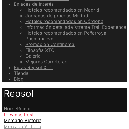
Enlaces de Interés
Hoteles recomendados en Madrid
Jornadas de pruebas Madrid
Hoteles recomendados en Córdoba
Información detallada Xtreme Trail Experience
Hoteles recomendados en Peñarroya-
Pueblonuevo
Promoción Continental
Filosofía XTC
Galería
Mejores Carreteras
Rutas Repsol XTC
Tienda
Blog
Repsol
Home
Repsol
Previous Post
Mercado Victoria
Mercado Victoria