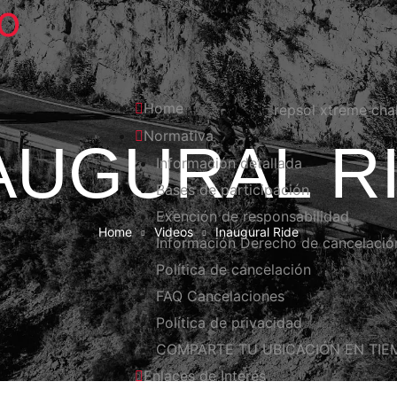
co
Home
Normativa
AUGURAL R
Información detallada
Bases de participación
Exención de responsabilidad
Home
Videos
Inaugural Ride
Información Derecho de cancelació
Política de cancelación
FAQ Cancelaciones
Política de privacidad
COMPARTE TU UBICACIÓN EN TIE
Enlaces de Interés