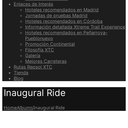
Enlaces de Interés
Hoteles recomendados en Madrid
Jornadas de pruebas Madrid
Hoteles recomendados en Córdoba
Información detallada Xtreme Trail Experience
Hoteles recomendados en Peñarroya-
Pueblonuevo
Promoción Continental
Filosofía XTC
Galería
Mejores Carreteras
Rutas Repsol XTC
Tienda
Blog
Inaugural Ride
Home
Albums
Inaugural Ride