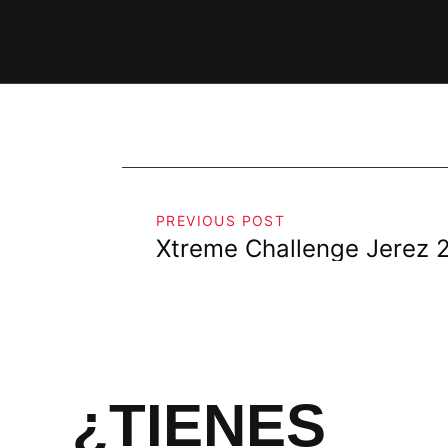
DA
NCE
DA
OS EN
DA
EVO
NCE
AL
PREVIOUS POST
Xtreme Challenge Jerez 
O
¿TIENES
IÓN