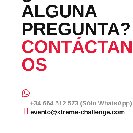
ALGUNA
D
PREGUNTA?
AL
CONTÁCTAN
OS
+34 664 512 573 (Sólo WhatsApp)
evento@xtreme-challenge.com